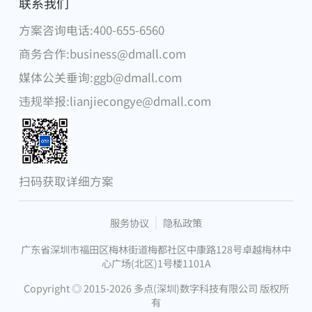
麦德龙中国
联系我们
方案咨询电话:400-655-6560
腾讯
商务合作:business@dmall.com
物美集团
媒体公关垂询:ggb@dmall.com
华为
违规举报:lianjiecongye@dmall.com
DFI零售集团
步步高集团
微软
扫码获取详细方案
昂捷信息
服务协议
隐私政策
广东省深圳市福田区梅林街道梅都社区中康路128号卓越梅林中
心广场(北区)1号楼1101A
Copyright ◎ 2015-2026 多点(深圳)数字科技有限公司 版权所
有