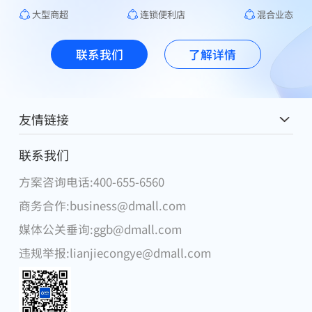
大型商超
连锁便利店
混合业态
联系我们
了解详情
友情链接
麦德龙中国
联系我们
方案咨询电话:400-655-6560
腾讯
商务合作:business@dmall.com
物美集团
媒体公关垂询:ggb@dmall.com
华为
违规举报:lianjiecongye@dmall.com
DFI零售集团
步步高集团