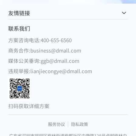
友情链接
麦德龙中国
联系我们
方案咨询电话:400-655-6560
腾讯
商务合作:business@dmall.com
物美集团
媒体公关垂询:ggb@dmall.com
华为
违规举报:lianjiecongye@dmall.com
DFI零售集团
步步高集团
微软
扫码获取详细方案
昂捷信息
服务协议
隐私政策
广东省深圳市福田区梅林街道梅都社区中康路128号卓越梅林中