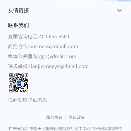
友情链接
麦德龙中国
联系我们
方案咨询电话:400-655-6560
腾讯
商务合作:business@dmall.com
物美集团
媒体公关垂询:ggb@dmall.com
华为
违规举报:lianjiecongye@dmall.com
DFI零售集团
步步高集团
微软
扫码获取详细方案
昂捷信息
服务协议
隐私政策
广东省深圳市福田区梅林街道梅都社区中康路128号卓越梅林中