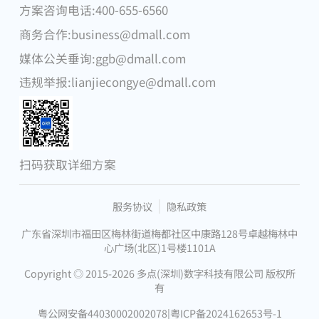
方案咨询电话:400-655-6560
腾讯
商务合作:business@dmall.com
物美集团
媒体公关垂询:ggb@dmall.com
华为
违规举报:lianjiecongye@dmall.com
DFI零售集团
步步高集团
微软
扫码获取详细方案
昂捷信息
服务协议
隐私政策
广东省深圳市福田区梅林街道梅都社区中康路128号卓越梅林中
心广场(北区)1号楼1101A
Copyright ◎ 2015-2026 多点(深圳)数字科技有限公司 版权所
有
粤公网安备44030002002078
|
粤ICP备2024162653号-1