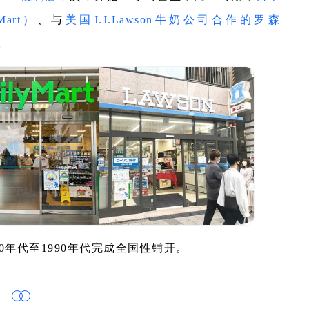
art）
、与
美国J.J.Lawson牛奶公司合作的罗森
。
0年代至1990年代完成全国性铺开。