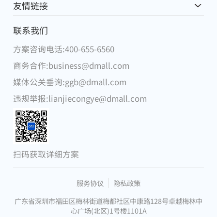
友情链接
麦德龙中国
联系我们
方案咨询电话:400-655-6560
腾讯
商务合作:business@dmall.com
物美集团
媒体公关垂询:ggb@dmall.com
华为
违规举报:lianjiecongye@dmall.com
DFI零售集团
步步高集团
微软
扫码获取详细方案
昂捷信息
服务协议
隐私政策
广东省深圳市福田区梅林街道梅都社区中康路128号卓越梅林中
心广场(北区)1号楼1101A