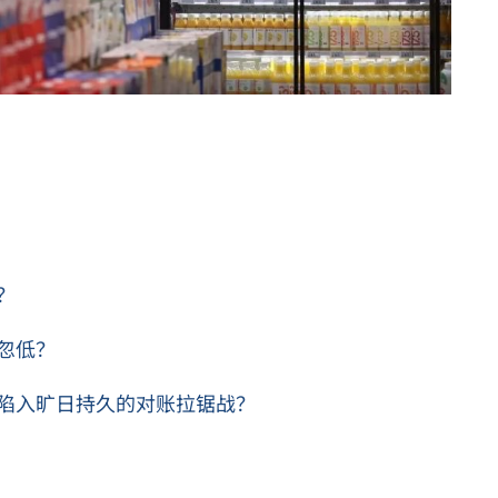
？
忽低？
陷入旷日持久的对账拉锯战？