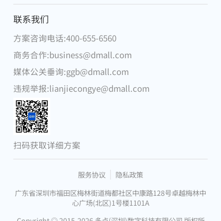
麦德龙中国
联系我们
方案咨询电话:400-655-6560
腾讯
商务合作:business@dmall.com
物美集团
媒体公关垂询:ggb@dmall.com
华为
违规举报:lianjiecongye@dmall.com
DFI零售集团
步步高集团
微软
扫码获取详细方案
昂捷信息
服务协议
隐私政策
广东省深圳市福田区梅林街道梅都社区中康路128号卓越梅林中
心广场(北区)1号楼1101A
Copyright ◎ 2015-2026 多点(深圳)数字科技有限公司 版权所